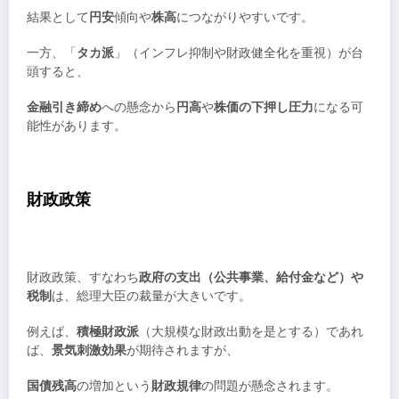
結果として
円安
傾向や
株高
につながりやすいです。
一方、「
タカ派
」（インフレ抑制や財政健全化を重視）が台
頭すると、
金融引き締め
への懸念から
円高
や
株価の下押し圧力
になる可
能性があります。
財政政策
財政政策、すなわち
政府の支出（公共事業、給付金など）や
税制
は、総理大臣の裁量が大きいです。
例えば、
積極財政派
（大規模な財政出動を是とする）であれ
ば、
景気刺激効果
が期待されますが、
国債残高
の増加という
財政規律
の問題が懸念されます。