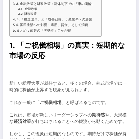
3. 金融政策と財政政策：新体制下での「車の両輪」
金融政策
財政政策
4. 「構造改革」と「成長戦略」：産業界への影響
5. 国民生活への影響：雇用、賃金、そして消費
まとめ：政策の「実効性」こそが鍵
1. 「ご祝儀相場」の真実：短期的な
市場の反応
新しい総理大臣が就任すると、多くの場合、株式市場では一
時的に株価が上昇する現象が見られます。
これが一般に「
ご祝儀相場
」と呼ばれるものです。
これは、市場が新しいリーダーシップへの
期待感
や、大規模
な
経済対策
が打ち出されることへの観測から動くためです。
しかし、この現象は短期的なものです。期待だけで株価が持