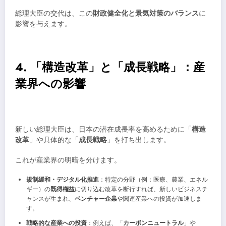
総理大臣の交代は、この
財政健全化と景気対策のバランス
に
影響を与えます。
4. 「構造改革」と「成長戦略」：産
業界への影響
新しい総理大臣は、日本の潜在成長率を高めるために「
構造
改革
」や具体的な「
成長戦略
」を打ち出します。
これが産業界の明暗を分けます。
規制緩和・デジタル化推進
：特定の分野（例：医療、農業、エネル
ギー）の
既得権益
に切り込む改革を断行すれば、新しいビジネスチ
ャンスが生まれ、
ベンチャー企業
や関連産業への投資が加速しま
す。
戦略的な産業への投資
：例えば、「
カーボンニュートラル
」や