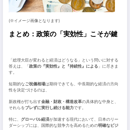
(※イメージ画像となります)
まとめ：政策の「実効性」こそが鍵
「総理大臣が変わると経済はどうなる」という問いに対する
答えは、「
政策の『実効性』と『持続性』による
」に尽きま
す。
短期的な
ご祝儀相場
は期待できても、中長期的な経済の方向
性を決定づけるのは、
新政権が打ち出す
金融・財政・構造改革
の具体的な中身と、
それらを
ブレずに実行し続ける能力
です。
特に、
グローバル経済
が加速する現代において、日本のリー
ダーシップには、国際的な競争力を高めるための
明確なビジ