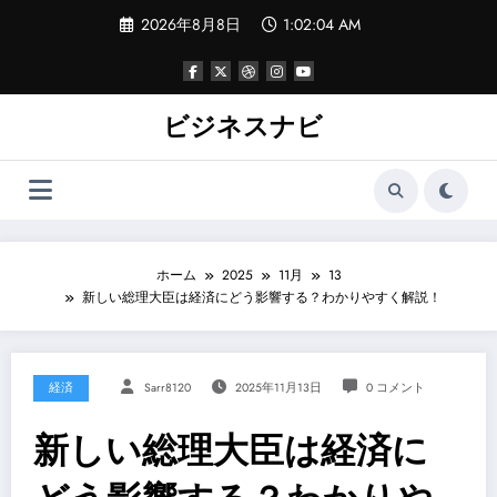
コ
2026年8月8日
1:02:05 AM
ン
テ
ン
ツ
へ
ビジネスナビ
ス
キ
ッ
プ
ホーム
2025
11月
13
新しい総理大臣は経済にどう影響する？わかりやすく解説！
経済
Sarr8120
2025年11月13日
0 コメント
新しい総理大臣は経済に