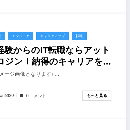
職
エンジニア
キャリアアップ
転職
経験からのIT転職ならアット
ロジン！納得のキャリアを叶
る
イメージ画像となります) …
もっと見る
arr8120
0 コメント