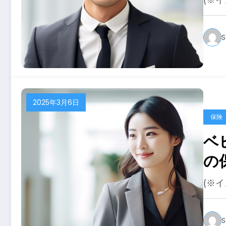
(※
S
2025年3月6日
保険
ベ
の
(※
S