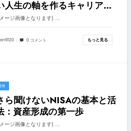
い人生の軸を作るキャリアコ
チング
イメージ画像となります) …
もっと見る
arr8120
0 コメント
運用
さら聞けないNISAの基本と活
法：資産形成の第一歩
イメージ画像となります) …