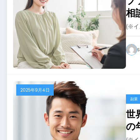
フ
相
の
(※
S
2025年9月4日
副業
世
の