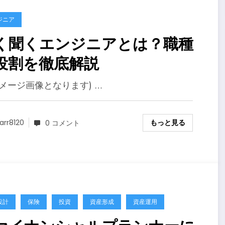
ジニア
く聞くエンジニアとは？職種
役割を徹底解説
イメージ画像となります) …
もっと見る
arr8120
0 コメント
設計
保険
投資
資産形成
資産運用