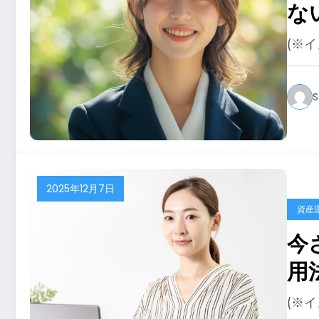
な
ー
(※
S
2025年12月7日
資産
今
用
(※