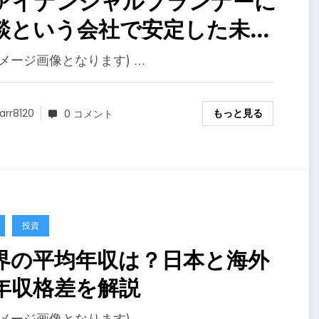
ァイナンシャルプランナーに
談という会社で安定した未来
ための家計の見直しを
イメージ画像となります) …
もっと見る
arr8120
0 コメント
投資
界の平均年収は？日本と海外
年収格差を解説