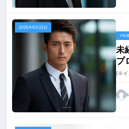
2025年9月22日
IT転
未
プ
え
(※
S