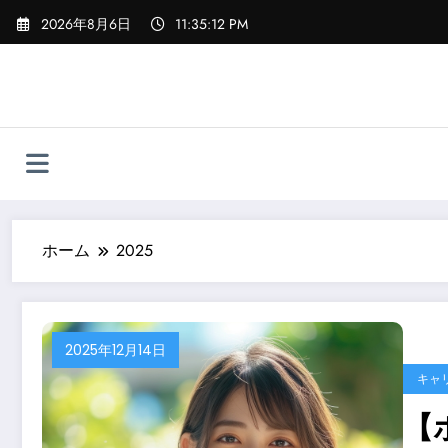
コ
2026年8月6日
11:35:13 PM
ン
テ
ン
ツ
へ
ス
キ
ッ
プ
ホーム
2025
2025年12月14日
キャ
【