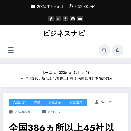
コ
2026年8月6日
2:52:41 AM
ン
テ
ン
ツ
へ
ビジネスナビ
ス
キ
ッ
プ
ホーム
2026
5月
18
全国386ヵ所以上45社以上比較！保険見直し本舗の強み
人生設計
保険
資産形成
資産運用
Sarr8120
2026年5月18日
0 コメント
全国386ヵ所以上45社以