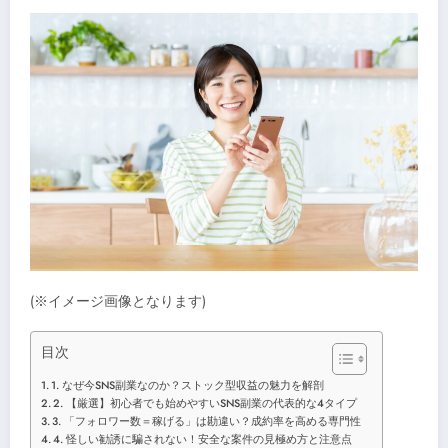
(※イメージ画像となります)
目次
1. なぜ今SNS副業なのか？ストック型収益の魅力を解剖
2. 【厳選】初心者でも始めやすいSNS副業の代表的な4タイプ
3. 「フォロワー数＝稼げる」は勘違い？成約率を高める専門性
4. 怪しい勧誘に騙されない！安全な案件の見極め方と注意点