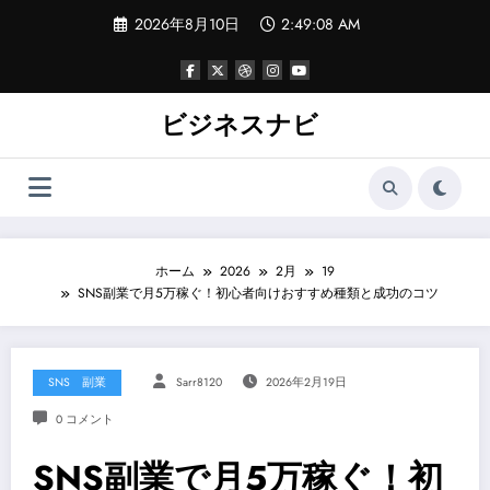
コ
2026年8月10日
2:49:09 AM
ン
テ
ン
ツ
へ
ビジネスナビ
ス
キ
ッ
プ
ホーム
2026
2月
19
SNS副業で月5万稼ぐ！初心者向けおすすめ種類と成功のコツ
SNS 副業
Sarr8120
2026年2月19日
0 コメント
SNS副業で月5万稼ぐ！初